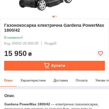
Газонокосарка електрична Gardena PowerMax
1800/42
В наявності
Код: 05042-20.000.00
Роздріб
15 950
₴
Купити
Опис
Характеристики
Доставка
Оплата
Умови п
Опис
Gardena PowerMax
1800/42
— електрична газонокосарка,
призначена для догляду за газоном будь-якого типу та