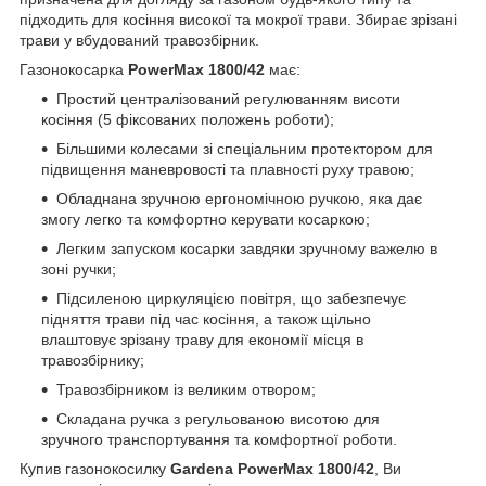
підходить для косіння високої та мокрої трави. Збирає зрізані
трави у вбудований травозбірник.
Газонокосарка
PowerMax 1800/42
має:
Простий централізований регулюванням висоти
косіння (5 фіксованих положень роботи);
Більшими колесами зі спеціальним протектором для
підвищення маневровості та плавності руху травою;
Обладнана зручною ергономічною ручкою, яка дає
змогу легко та комфортно керувати косаркою;
Легким запуском косарки завдяки зручному важелю в
зоні ручки;
Підсиленою циркуляцією повітря, що забезпечує
підняття трави під час косіння, а також щільно
влаштовує зрізану траву для економії місця в
травозбірнику;
Травозбірником із великим отвором;
Складана ручка з регульованою висотою для
зручного транспортування та комфортної роботи.
Купив газонокосилку
Gardena PowerMax
1800/42
, Ви