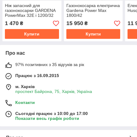
Ніж запасний для
Газонокосарка електрична
Елек
газонокосарки GARDENA
Gardena Power Max
Husq
PowerMax 32E і 1200/32
1800/42
1 470
15 950
11 
₴
₴
Купити
Купити
Про нас
97% позитивних з 35 відгуків за рік
Працює з 16.09.2015
м. Харків
проспект Байрона, 75, Харків, Україна
Контакти
Сьогодні працює з 10:00 до 17:00
Показати весь графік роботи