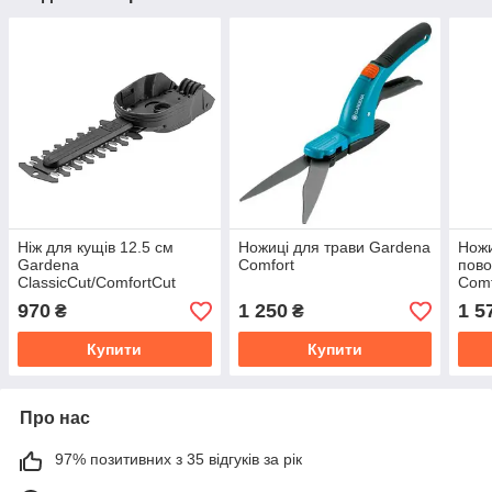
Ніж для кущів 12.5 см
Ножиці для трави Gardena
Ножи
Gardena
Comfort
пово
ClassicCut/ComfortCut
Comf
970
1 250
1 5
₴
₴
Купити
Купити
Про нас
97% позитивних з 35 відгуків за рік