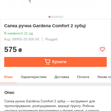
Сапка ручна Gardena Comfort 2 зубці
В наявності 11 од.
Код: 08955-20.000.00
Роздріб
575
₴
Купити
Опис
Характеристики
Доставка
Оплата
Умови п
Опис
Сапка ручна Gardena Comfort 2 зубці — інструмент для
прополірування, розпушування, аерації ґрунту. Робоча
частина інструмента виготовлена у формі серця з одного