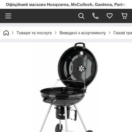
Офіційний магазин Husqvarna, McCulloch, Gardena, Partner в
Товари та послуги
Виведені з асортименту
Газові гр