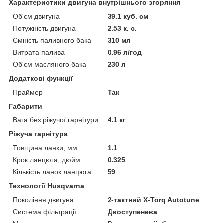
Характеристики двигуна внутрішнього згоряння
Об'єм двигуна
39.1 куб. см
Потужність двигуна
2.53 к. с.
Ємність паливного бака
310 мл
Витрата палива
0.96 л/год
Об'єм масляного бака
230 л
Додаткові функції
Праймер
Так
Габарити
Вага без ріжучої гарнітури
4.1 кг
Ріжуча гарнітура
Товщина ланки, мм
1.1
Крок ланцюга, дюйм
0.325
Кількість ланок ланцюга
59
Технології Husqvarna
Покоління двигуна
2-тактний X-Torq Autotune
Система фільтрації
Двоступенева