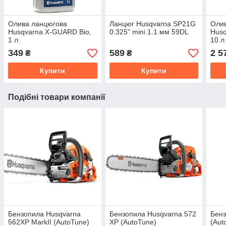
Олива ланцюгова
Ланцюг Husqvarna SP21G
Оли
Husqvarna X-GUARD Bio,
0.325" mini 1.1 мм 59DL
Husq
1 л
10 л
349
589
2 5
₴
₴
Купити
Купити
Подібні товари компанії
Бензопила Husqvarna
Бензопила Husqvarna 572
Бенз
562XP MarkII (AutoTune)
XP (AutoTune)
(Aut