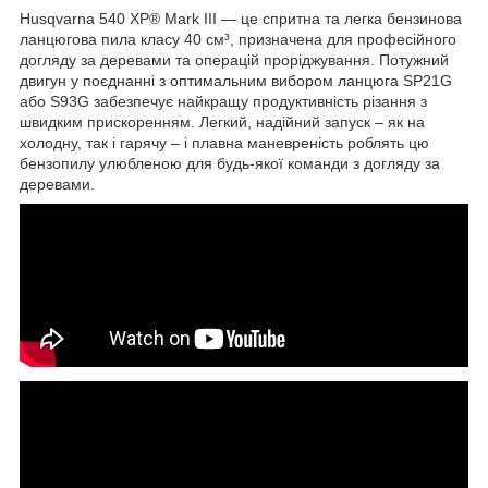
Husqvarna 540 XP® Mark III — це спритна та легка бензинова
ланцюгова пила класу 40 см³, призначена для професійного
догляду за деревами та операцій проріджування. Потужний
двигун у поєднанні з оптимальним вибором ланцюга SP21G
або S93G забезпечує найкращу продуктивність різання з
швидким прискоренням. Легкий, надійний запуск – як на
холодну, так і гарячу – і плавна маневреність роблять цю
бензопилу улюбленою для будь-якої команди з догляду за
деревами.