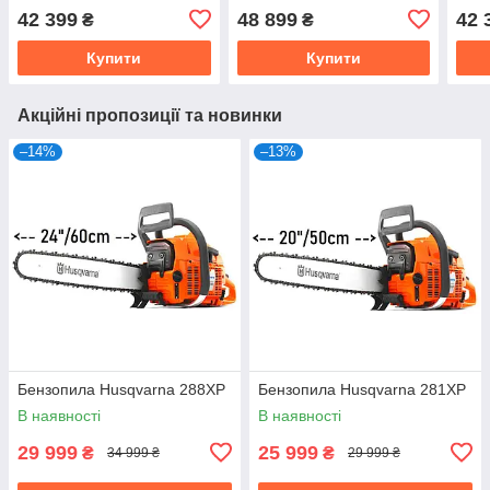
42 399
48 899
42 
₴
₴
Купити
Купити
Акційні пропозиції та новинки
–14%
–13%
Бензопила Husqvarna 288XP
Бензопила Husqvarna 281XP
В наявності
В наявності
29 999
25 999
₴
₴
34 999 ₴
29 999 ₴