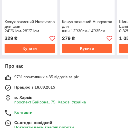
Кожух захисний Husqvarna
Кожух захисний Husqvarna
Шин
для шин
для
Lami
24"/61см-28"/71см
шин 12"/30см-14"/35см
0.32
72D
329
279
1 0
₴
₴
Купити
Купити
Про нас
97% позитивних з 35 відгуків за рік
Працює з 16.09.2015
м. Харків
проспект Байрона, 75, Харків, Україна
Контакти
Сьогодні вихідний
Показати весь графік роботи