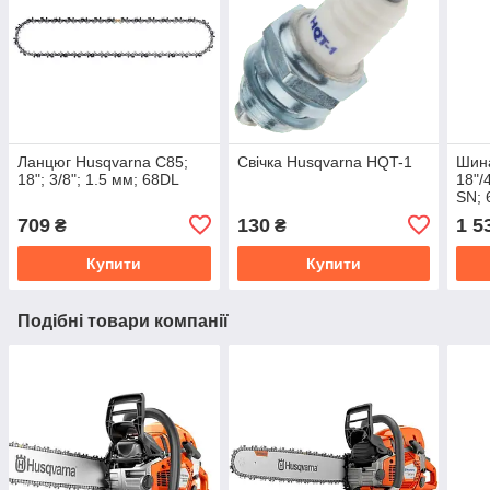
Ланцюг Husqvarna C85;
Свічка Husqvarna HQT-1
Шина
18"; 3/8"; 1.5 мм; 68DL
18"/
SN; 
709
130
1 5
₴
₴
Купити
Купити
Подібні товари компанії