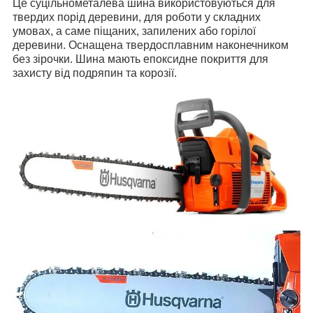
Це суцільнометалева шина використовуються для
твердих порід деревини, для роботи у складних
умовах, а саме піщаних, запилених або горілої
деревини. Оснащена твердосплавним наконечником
без зірочки. Шина мають епоксидне покриття для
захисту від подряпин та корозії.