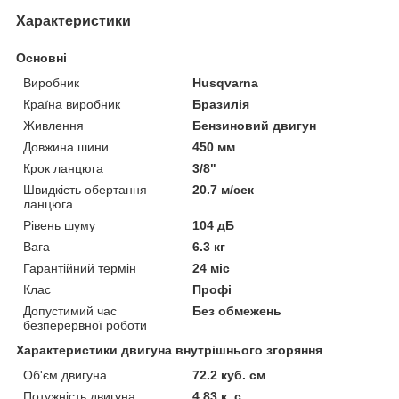
Характеристики
Основні
Виробник
Husqvarna
Країна виробник
Бразилія
Живлення
Бензиновий двигун
Довжина шини
450 мм
Крок ланцюга
3/8"
Швидкість обертання
20.7 м/сек
ланцюга
Рівень шуму
104 дБ
Вага
6.3 кг
Гарантійний термін
24 міс
Клас
Профі
Допустимий час
Без обмежень
безперервної роботи
Характеристики двигуна внутрішнього згоряння
Об'єм двигуна
72.2 куб. см
Потужність двигуна
4.83 к. с.