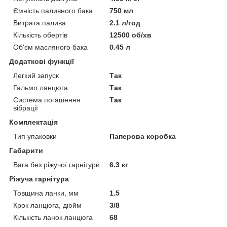
Ємність паливного бака
750 мл
Витрата палива
2.1 л/год
Кількість обертів
12500 об/хв
Об'єм масляного бака
0.45 л
Додаткові функції
Легкий запуск
Так
Гальмо ланцюга
Так
Система погашення
Так
вібрації
Комплектація
Тип упаковки
Паперова коробка
Габарити
Вага без ріжучої гарнітури
6.3 кг
Ріжуча гарнітура
Товщина ланки, мм
1.5
Крок ланцюга, дюйм
3/8
Кількість ланок ланцюга
68