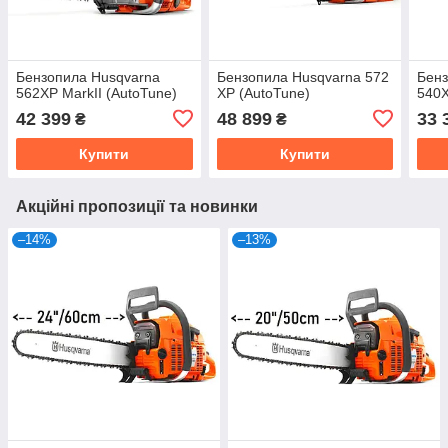
Бензопила Husqvarna
Бензопила Husqvarna 572
Бенз
562XP MarkII (AutoTune)
XP (AutoTune)
540X
42 399
48 899
33 
₴
₴
Купити
Купити
Акційні пропозиції та новинки
–14%
–13%