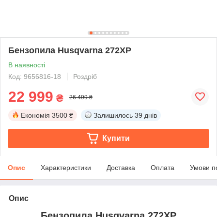
Бензопила Husqvarna 272XP
В наявності
Код: 9656816-18
Роздріб
22 999
₴
26 499 ₴
Економія
3500 ₴
Залишилось
39 днів
Купити
Опис
Характеристики
Доставка
Оплата
Умови п
Опис
Бензопила Husqvarna 272XP