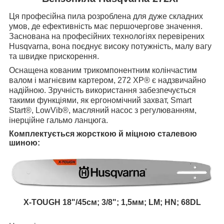
Ця професійна пила розроблена для дуже складних
умов, де ефективність має першочергове значення.
Заснована на професійних технологіях перевірених
Husqvarna, вона поєднує високу потужність, малу вагу
та швидке прискорення.
Оснащена кованим трикомпонентним колінчастим
валом і магнієвим картером, 272 XP® є надзвичайно
надійною. Зручність використання забезпечується
такими функціями, як ергономічний захват, Smart
Start®, LowVib®, масляний насос з регулюванням,
інерційне гальмо ланцюга.
Комплектується жорсткою й міцною сталевою
шиною:
X-TOUGH 18"/45см; 3/8"; 1,5мм; LM; HN; 68DL