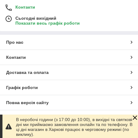
Контакти
Сьогодні вихідний
Показати весь графік роботи
Про нас
Контакти
Доставка та оплата
Графік роботи
Повна версія сайту
Сайт створено на маркетплейсі
Prom.ua
В неробочі години (з 17:00 до 10:00), в вихідні та святкові
дні ми приймаємо замовлення онлайн та по телефону. В
ці дні магазин в Харкові працює в черговому режимі (по
Політика конфіденційності
виклику).