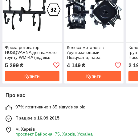
Фреза ротоватор
Колеса металеві з
Коле
HUSQVARNA для важкого
ґрунтозачепами
грун
грунту WM-4A (під вісь
Husqvarna, пара,
Husq
32мм шестигранник), пара
430mm*200mm (під вісь
280м
5 299
4 149
2 1
₴
₴
32мм шестигранник)
24мм
Купити
Купити
Про нас
97% позитивних з 35 відгуків за рік
Працює з 16.09.2015
м. Харків
проспект Байрона, 75, Харків, Україна