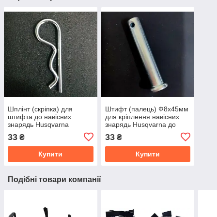
Шплінт (скріпка) для
Штифт (палець) Ф8x45мм
штифта до навісних
для кріплення навісних
знарядь Husqvarna
знарядь Husqvarna до
зчіпки
33
33
₴
₴
Купити
Купити
Подібні товари компанії