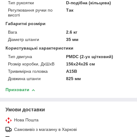
Тип рукоятки
D-подібна (кільцева)
Регулювання ручки по
Так
висоті
Габаритні розміри
Вага
2.6 кг
Діаметр штанги
35 мм
Користувацькі характеристики
Тип двигуна
PMDC (2-ух щітковий)
Розмір коробки, ДхШхВ
156x24x26 см
Тривимірна головка
A15B
Довжина штанги
825 мм
Приховати
Умови доставки
Нова Пошта
Самовивіз з магазину в Харкові