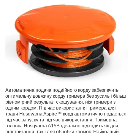
Автоматична подача подвійного корду забезпечить
оптимальну довжину корду тримера без зусиль і більш
рівномірний результат скошування, ніж тримери з
одним кордом. Під час використання тримера для
трави Husqvarna Aspire™ корд автоматично подається
під час запуску та під час використання. Тримерна
головка Husqvarna A15B ідеально підходить як для
підстригання, так і для обробки кромок. Найкращий