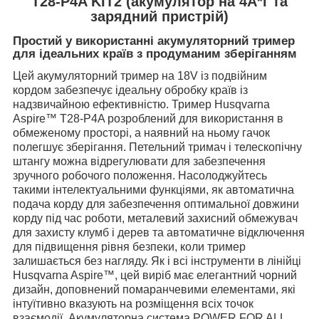
T28-P4A KIT2 (акумулятор на 4А*г та
зарядний пристрій)
Простий у використанні акумуляторний тример
для ідеальних країв з продуманим зберіганням
Цей акумуляторний тример на 18V із подвійним
кордом забезпечує ідеальну обробку країв із
надзвичайною ефективністю. Тример Husqvarna
Aspire™ T28-P4A розроблений для використання в
обмеженому просторі, а наявний на ньому гачок
полегшує зберігання. Петельний тримач і телескопічну
штангу можна відрегулювати для забезпечення
зручного робочого положення. Насолоджуйтесь
такими інтелектуальними функціями, як автоматична
подача корду для забезпечення оптимальної довжини
корду під час роботи, металевий захисний обмежувач
для захисту клумб і дерев та автоматичне відключення
для підвищення рівня безпеки, коли тример
залишається без нагляду. Як і всі інструменти в лінійці
Husqvarna Aspire™, цей виріб має елегантний чорний
дизайн, доповнений помаранчевими елементами, які
інтуїтивно вказують на розміщення всіх точок
взаємодії. Акумуляторна система POWER FOR ALL