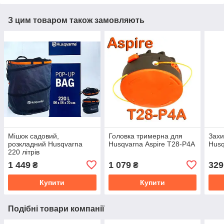
З цим товаром також замовляють
Мішок садовий,
Головка тримерна для
Захи
розкладний Husqvarna
Husqvarna Aspire T28-P4A
Husq
220 літрів
1 449
1 079
329
₴
₴
Купити
Купити
Подібні товари компанії