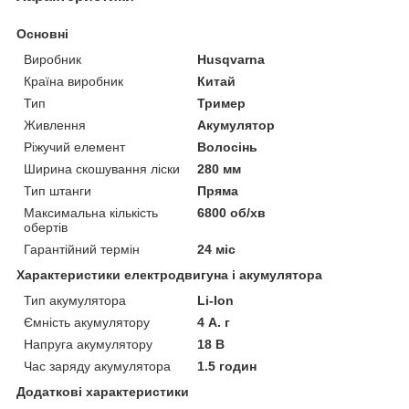
Основні
Виробник
Husqvarna
Країна виробник
Китай
Тип
Тример
Живлення
Акумулятор
Ріжучий елемент
Волосінь
Ширина скошування ліски
280 мм
Тип штанги
Пряма
Максимальна кількість
6800 об/хв
обертів
Гарантійний термін
24 міс
Характеристики електродвигуна і акумулятора
Тип акумулятора
Li-Ion
Ємність акумулятору
4 А. г
Напруга акумулятору
18 В
Час заряду акумулятора
1.5 годин
Додаткові характеристики