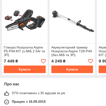
Гілкоріз Husqvarna Aspire
Акумуляторний тример
Акум
P5-P4A KIT (з АКБ 2.5Аг та
Husqvarna Aspire T28-P4A
Husq
ЗП)
(без АКБ та ЗП)
KIT 
7 449
4 249
9 9
₴
₴
Купити
Купити
Про нас
97% позитивних з 35 відгуків за рік
Працює з 16.09.2015