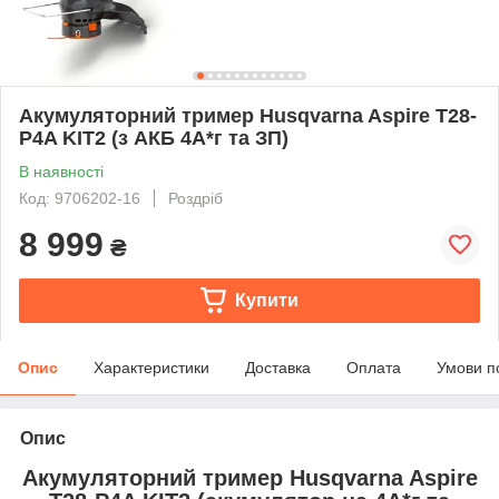
Акумуляторний тример Husqvarna Aspire T28-
P4A KIT2 (з АКБ 4А*г та ЗП)
В наявності
Код: 9706202-16
Роздріб
8 999
₴
Купити
Опис
Характеристики
Доставка
Оплата
Умови п
Опис
Акумуляторний тример Husqvarna Aspire