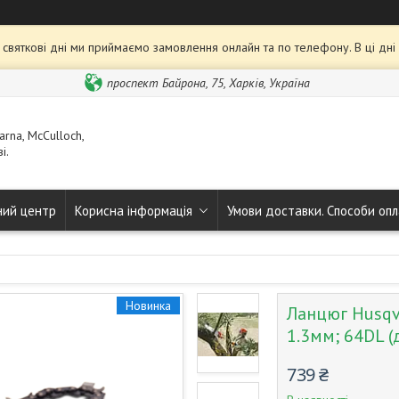
та святкові дні ми приймаємо замовлення онлайн та по телефону. В ці дн
проспект Байрона, 75, Харків, Україна
rna, McCulloch,
і.
ний центр
Корисна інформація
Умови доставки. Способи опл
Новинка
Ланцюг Husqva
1.3мм; 64DL (
739 ₴