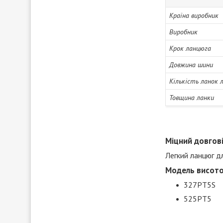
Країна виробник
Виробник
Крок ланцюга
Довжина шини
Кількість ланок 
Товщина ланки
Міцний довгов
Легкий ланцюг дл
Модель висото
327PT5S
525PT5