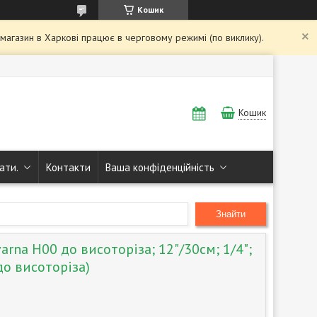
Кошик
і магазин в Харкові працює в черговому режимі (по виклику).
Кошик
ати.
Контакти
Ваша конфіденційність
Знайти
rna Н00 до висоторіза; 12"/30см; 1/4";
до висоторіза)