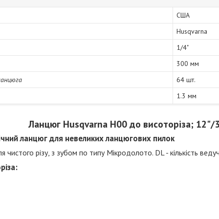
США
Husqvarna
1/4"
300 мм
ланцюга
64 шт.
1.3 мм
Ланцюг Husqvarna Н00 до висоторіза; 12"/3
ічний ланцюг для невеликих ланцюгових пилок
я чистого різу, з зубом по типу Мікродолото. DL - кількість веду
різа: