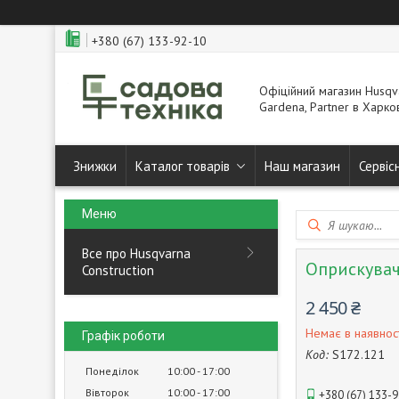
+380 (67) 133-92-10
Офіційний магазин Husqva
Gardena, Partner в Харков
Знижки
Каталог товарів
Наш магазин
Сервіс
Все про Husqvarna
Оприскувач
Construction
2 450 ₴
Немає в наявнос
Графік роботи
Код:
S172.121
Понеділок
10:00
17:00
Вівторок
10:00
17:00
+380 (67) 133-