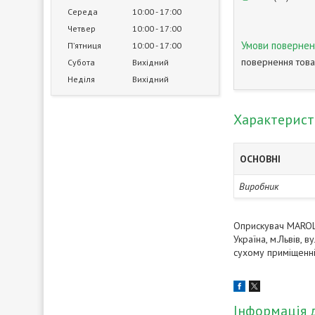
Середа
10:00
17:00
Четвер
10:00
17:00
Пʼятниця
10:00
17:00
повернення това
Субота
Вихідний
Неділя
Вихідний
Характерис
ОСНОВНІ
Виробник
Оприскувач MAROLE
Україна, м.Львів, 
сухому приміщенн
Інформація 