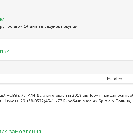
ру протягом 14 днів
за рахунок покупця
тики
Marolex
X HOBBY, 7 л P7H Дата виготовлення 2018 рік Термін придатності не
вул. Наукова, 29 +38(0322)45-61-77 Виробник: Marolex Sp. z o.o. Польша, 
і
для замовлення