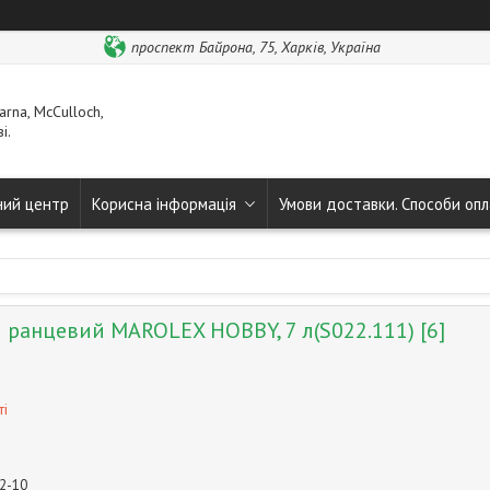
проспект Байрона, 75, Харків, Україна
rna, McCulloch,
і.
ний центр
Корисна інформація
Умови доставки. Способи опл
 ранцевий MAROLEX HOBBY, 7 л(S022.111) [6]
ті
92-10