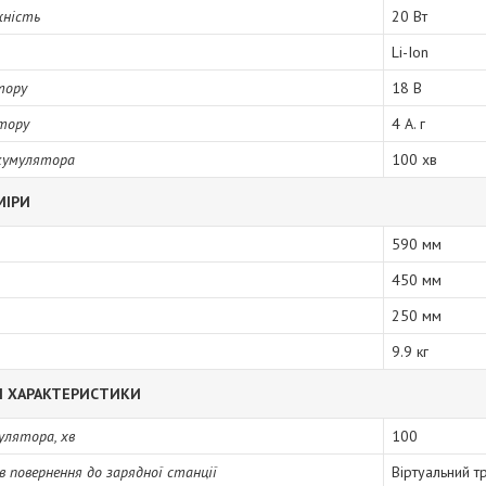
жність
20 Вт
Li-Ion
тору
18 В
тору
4 А. г
акумулятора
100 хв
МІРИ
590 мм
450 мм
250 мм
9.9 кг
І ХАРАКТЕРИСТИКИ
улятора, хв
100
в повернення до зарядної станції
Віртуальний т