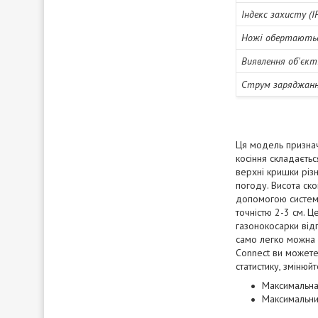
Індекс захисту (I
Ножі обертаютьс
Виявлення об'єкт
Струм заряджан
Ця модель признач
косіння складаєтьс
верхні кришки різ
погоду. Висота ск
допомогою системи
точністю 2-3 см. Ц
газонокосарки від
само легко можна 
Connect ви можете 
статистику, зміню
Максимальна
Максимальни