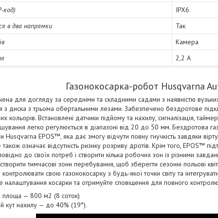
P-код)
IPX6
я в два напрямки
Так
ів
Камера
ня
2,2 A
Газонокосарка-робот Husqvarna A
ена для догляду за середніми та складними садами з наявністю вузьки
я з диска з трьома обертальними лезами. Забезпечено бездротове підклю
них кольорів. Встановлені датчики підйому та нахилу, сигналізація, тай
ошування легко регулюється в діапазоні від 20 до 50 мм. Бездротова 
 Husqvarna EPOS™, яка дає змогу відчути повну гнучкість завдяки вірт
е також означає відсутність ризику розриву дротів. Крім того, EPOS™ п
повідно до своїх потреб і створити кілька робочих зон із різними зав
створити тимчасові зони перебування, щоб зберегти сезонні польові кв
контролювати свою газонокосарку з будь-якої точки світу та інтегруват
йте налаштування косарки та отримуйте сповіщення для повного контрол
 площа — 800 м2 (8 соток)
й кут нахилу — до 40% (19°).