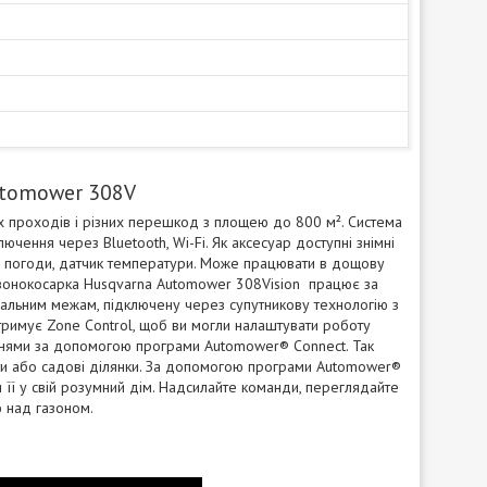
utomower 308V
х проходів і різних перешкод з площею до 800 м². Система
чення через Bluetooth, Wi-Fi. Як аксесуар доступні знімні
мер погоди, датчик температури. Може працювати в дощову
газонокосарка Husqvarna Automower 308Vision працює за
уальним межам, підключену через супутникову технологію з
ідтримує Zone Control, щоб ви могли налаштувати роботу
даннями за допомогою програми Automower® Connect. Так
іти або садові ділянки. За допомогою програми Automower®
и її у свій розумний дім. Надсилайте команди, переглядайте
ю над газоном.