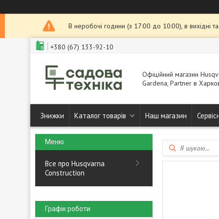
В неробочі години (з 17:00 до 10:00), в вихідні 
+380 (67) 133-92-10
Офіційний магазин Husqva
Gardena, Partner в Харков
Знижки
Каталог товарів
Наш магазин
Сервіс
Все про Husqvarna
Construction
Графік роботи