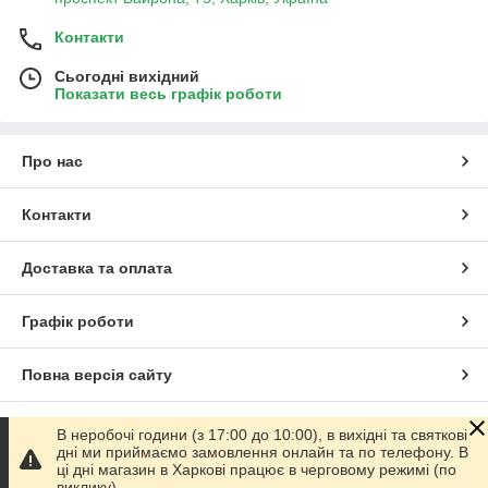
Контакти
Сьогодні вихідний
Показати весь графік роботи
Про нас
Контакти
Доставка та оплата
Графік роботи
Повна версія сайту
Сайт створено на маркетплейсі
Prom.ua
В неробочі години (з 17:00 до 10:00), в вихідні та святкові
дні ми приймаємо замовлення онлайн та по телефону. В
ці дні магазин в Харкові працює в черговому режимі (по
Політика конфіденційності
виклику).