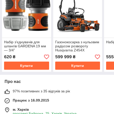
Набір з'єднувачів для
Газонокосарка з нульовим
Набі
шлангів GARDENA 19 мм
радіусом розвороту
— 3/4”
Husqvarna Z454X
620
599 999
555
₴
₴
Купити
Купити
Про нас
97% позитивних з 35 відгуків за рік
Працює з 16.09.2015
м. Харків
проспект Байрона, 75, Харків, Україна