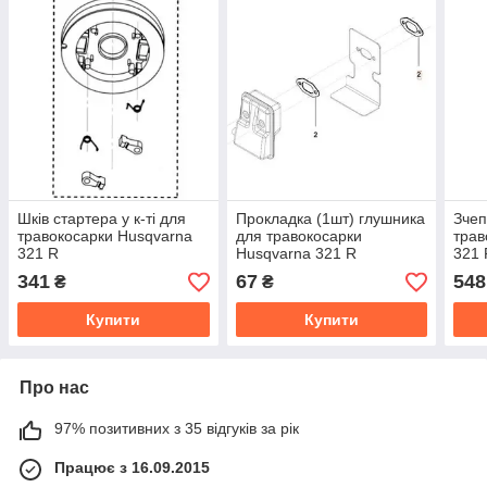
Шків стартера у к-ті для
Прокладка (1шт) глушника
Зчеп
травокосарки Husqvarna
для травокосарки
трав
321 R
Husqvarna 321 R
321 
341
67
548
₴
₴
Купити
Купити
Про нас
97% позитивних з 35 відгуків за рік
Працює з 16.09.2015