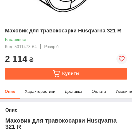
Маховик для травокосарки Husqvarna 321 R
В наявності
Код: 5311473-64
Роздріб
2 114
₴
Купити
Опис
Характеристики
Доставка
Оплата
Умови п
Опис
Маховик для травокосарки Husqvarna
321 R