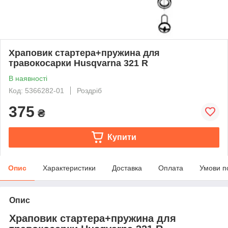
Храповик стартера+пружина для
травокосарки Husqvarna 321 R
В наявності
Код: 5366282-01
Роздріб
375
₴
Купити
Опис
Характеристики
Доставка
Оплата
Умови п
Опис
Храповик стартера+пружина для