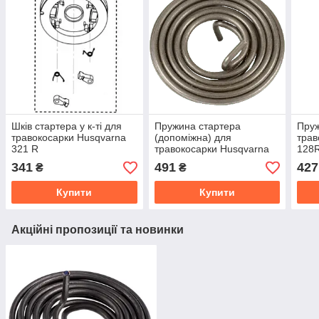
Шків стартера у к-ті для
Пружина стартера
Пруж
травокосарки Husqvarna
(допоміжна) для
трав
321 R
травокосарки Husqvarna
128R
128R, 129R
341
491
427
₴
₴
Купити
Купити
Акційні пропозиції та новинки