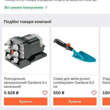
Всі умови повернення
Подібні товари компанії
Розподільник
Совок для квітів ручної
З'єд
автоматичний Gardena 6-х
combisystem Gardena 8,5
Gar
канальний
см
5 828
550
100
₴
₴
Купити
Купити