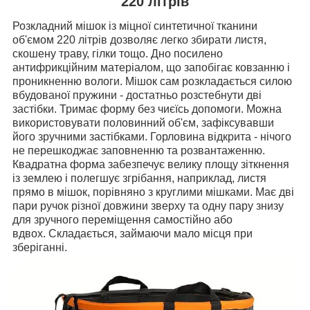
220 літрів
Розкладний мішок із міцної синтетичної тканини
об'ємом 220 літрів дозволяє легко збирати листя,
скошену траву, гілки тощо.
Дно посилено
антифрикційним матеріалом, що запобігає ковзанню і
проникненню вологи.
Мішок сам розкладається силою
вбудованої пружини - достатньо розстебнути дві
застібки. Тримає форму без чиєїсь допомоги. Можна
використовувати половинний об'єм, зафіксувавши
його зручними застібками. Горловина відкрита - нічого
не перешкоджає заповненню та розвантаженню.
Квадратна форма забезпечує велику площу зіткнення
із землею і полегшує згрібання, наприклад, листя
прямо в мішок, порівняно з круглими мішками. Має дві
пари ручок різної довжини зверху та одну пару знизу
для зручного переміщення самостійно або
вдвох.
Складається, займаючи мало місця при
зберіганні.