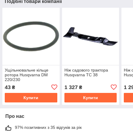
Подібні товари компанії
Ущільнювальне кільце
Ніж садового трактора
Ніж 
ротора Husqvarna DM
Husqvarna TC 38
Husq
220/230
43
1 327
1 2
₴
₴
Купити
Купити
Про нас
97% позитивних з 35 відгуків за рік