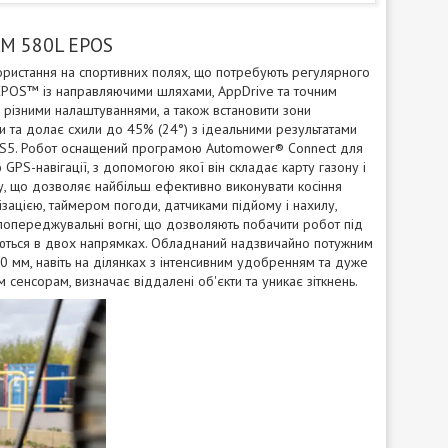
AM 580L EPOS
ристання на спортивних полях, що потребують регулярного
 EPOS™ із направляючими шляхами, AppDrive та точним
 різними налаштуваннями, а також встановити зони
ки та долає схили до 45% (24°) з ідеальними результатами
® RS5. Робот оснащений програмою Automower® Connect для
GPS-навігації, з допомогою якої він складає карту газону і
ху, що дозволяє найбільш ефективно виконувати косіння
зацією, таймером погоди, датчиками підйому і нахилу,
опереджувальні вогні, що дозволяють побачити робот під
ртаються в двох напрямках. Обладнаний надзвичайно потужним
0 мм, навіть на ділянках з інтенсивним удобренням та дуже
сенсорам, визначає віддалені об'єкти та уникає зіткнень.