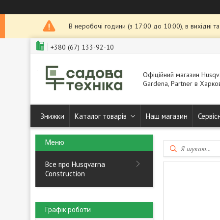
В неробочі години (з 17:00 до 10:00), в вихідні 
+380 (67) 133-92-10
Офіційний магазин Husqva
Gardena, Partner в Харков
Знижки
Каталог товарів
Наш магазин
Сервіс
Все про Husqvarna
Construction
Графік роботи