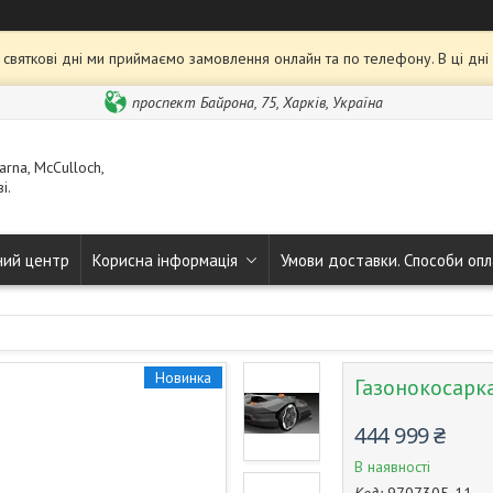
та святкові дні ми приймаємо замовлення онлайн та по телефону. В ці дн
проспект Байрона, 75, Харків, Україна
rna, McCulloch,
і.
ний центр
Корисна інформація
Умови доставки. Способи опл
Новинка
Газонокосарк
444 999 ₴
В наявності