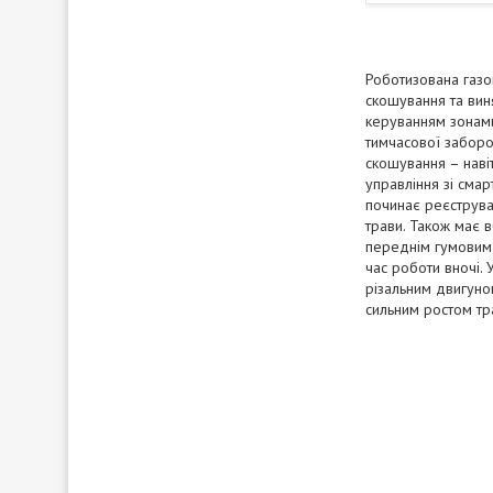
Роботизована газо
скошування та вин
керуванням зонами
тимчасової заборо
скошування – наві
управління зі смар
починає реєструва
трави. Також має 
переднім гумовим 
час роботи вночі.
різальним двигуно
сильним ростом тр