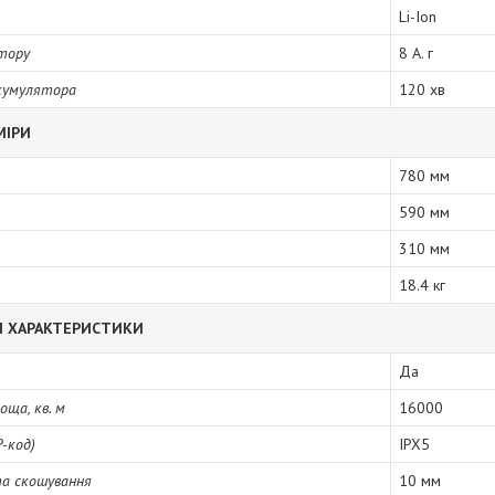
Li-Ion
тору
8 А. г
акумулятора
120 хв
МІРИ
780 мм
590 мм
310 мм
18.4 кг
І ХАРАКТЕРИСТИКИ
Да
оща, кв. м
16000
P-код)
IPX5
та скошування
10 мм