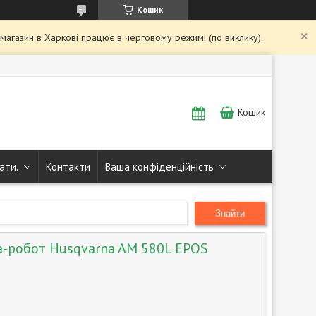
Кошик
і магазин в Харкові працює в черговому режимі (по виклику).
Кошик
ати.
Контакти
Ваша конфіденційність
Знайти
а-робот Husqvarna AM 580L EPOS