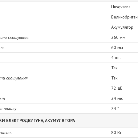
Husqvarna
Великобритан
Акумулятор
ина скошування
260 мм
ня
60 мм
4 шт.
Так
оти скошування
Так
72 дБ
мін
24 міс
т нахилу
24 °
КИ ЕЛЕКТРОДВИГУНА, АКУМУЛЯТОРА
жність
80 Вт