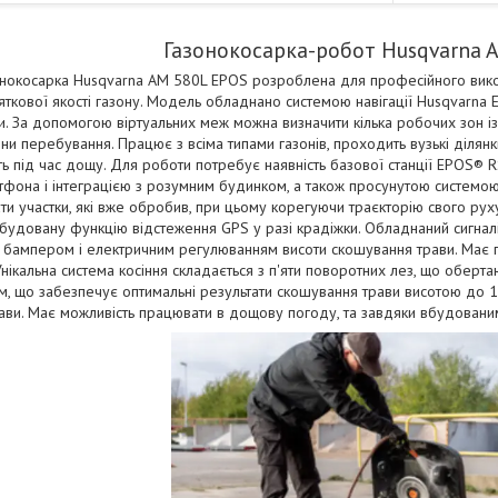
Газонокосарка-робот Husqvarna 
нокосарка Husqvarna AM 580L EPOS розроблена для професійного вико
яткової якості газону. Модель обладнано системою навігації Husqvarna
. За допомогою віртуальних меж можна визначити кілька робочих зон із
ни перебування. Працює з всіма типами газонів, проходить вузькі ділян
ть під час дощу. Для роботи потребує наявність базової станції EPOS
тфона і інтеграцією з розумним будинком, а також просунутою системою 
ти участки, які вже обробив, при цьому корегуючи траєкторію свого ру
вбудовану функцію відстеження GPS у разі крадіжки. Обладнаний сигналі
бампером і електричним регулюванням висоти скошування трави. Має п
 Унікальна система косіння складається з п'яти поворотних лез, що обе
м, що забезпечує оптимальні результати скошування трави висотою до 1
ави. Має можливість працювати в дощову погоду, та завдяки вбудованим 