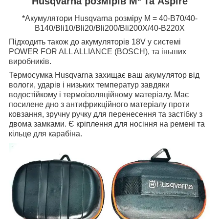
Husqvarna розмірів M* та Aspire
*Акумулятори Husqvarna розміру M = 40-B70/40-
B140/
Bli10/
Bli20/
Bli200/Bli200X/40-B220X
Підходить також до акумуляторів 18V у системі
POWER FOR ALL ALLIANCE (BOSCH), та іньших
виробників.
Термосумка Husqvarna захищає ваш акумулятор від
вологи, ударів і низьких температур завдяки
водостійкому і термоізоляційному матеріалу. Має
посилене дно з антифрикційного матеріалу
проти
ковзання
, зручну ручку для перенесення та застібку з
двома замками. Є кріплення для носіння на ремені та
кільце для карабіна.