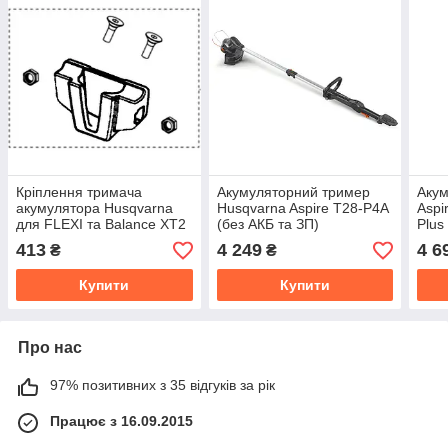
Кріплення тримача
Акумуляторний тример
Акум
акумулятора Husqvarna
Husqvarna Aspire T28-P4A
Aspi
для FLEXI та Balance XT2
(без АКБ та ЗП)
Plus
POW
413
4 249
4 6
₴
₴
ALL
Купити
Купити
Про нас
97% позитивних з 35 відгуків за рік
Працює з 16.09.2015