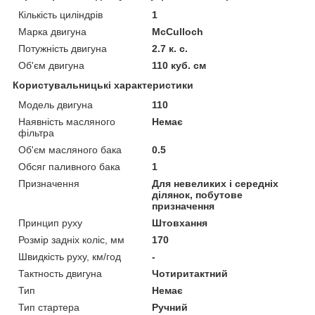
Кількість циліндрів
1
Марка двигуна
McCulloch
Потужність двигуна
2.7 к. с.
Об'єм двигуна
110 куб. см
Користувальницькі характеристики
Модель двигуна
110
Наявність масляного
Немає
фільтра
Об'єм масляного бака
0.5
Обсяг паливного бака
1
Призначення
Для невеликих і середніх
ділянок, побутове
призначення
Принцип руху
Штовхання
Розмір задніх коліс, мм
170
Швидкість руху, км/год
-
Тактность двигуна
Чотиритактний
Тип
Немає
Тип стартера
Ручний