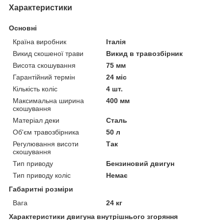
Характеристики
Основні
Країна виробник
Італія
Викид скошеної трави
Викид в травозбірник
Висота скошування
75 мм
Гарантійний термін
24 міс
Кількість коліс
4 шт.
Максимальна ширина
400 мм
скошування
Матеріал деки
Сталь
Об'єм травозбірника
50 л
Регулювання висоти
Так
скошування
Тип приводу
Бензиновий двигун
Тип приводу коліс
Немає
Габаритні розміри
Вага
24 кг
Характеристики двигуна внутрішнього згоряння