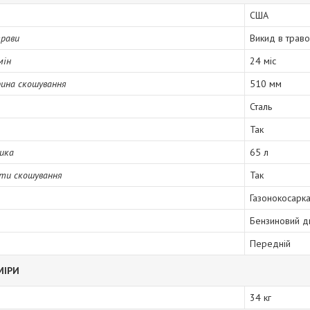
США
трави
Викид в траво
мін
24 міс
ина скошування
510 мм
Сталь
Так
ика
65 л
оти скошування
Так
Газонокосарк
Бензиновий д
Передній
МІРИ
34 кг