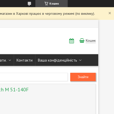
Кошик
і магазин в Харкові працює в черговому режимі (по виклику).
Кошик
ати.
Контакти
Ваша конфіденційність
Знайти
ch M 51-140F