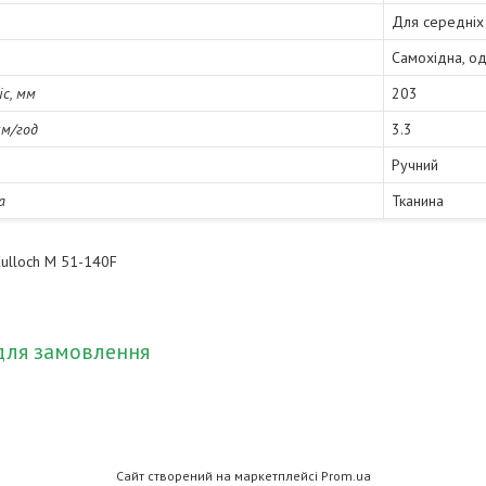
Для середніх 
Самохідна, од
іс, мм
203
км/год
3.3
Ручний
а
Тканина
ulloch M 51-140F
для замовлення
Сайт створений на маркетплейсі
Prom.ua