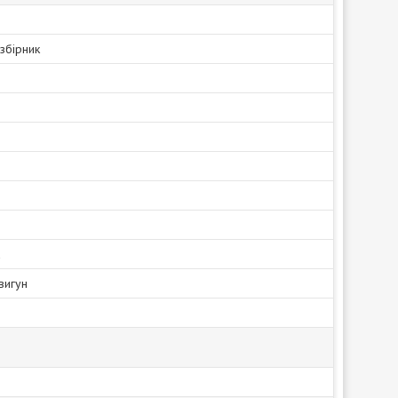
збірник
а
вигун