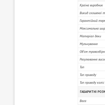
Країна виробник
Викид скошеної 
Гарантійний тер
Максимальна шир
Матеріал деки
Мульчування
Об'єм травозбірн
Регулювання вис
Тип
Тип приводу
Тип приводу коліс
ГАБАРИТНІ РОЗ
Вага