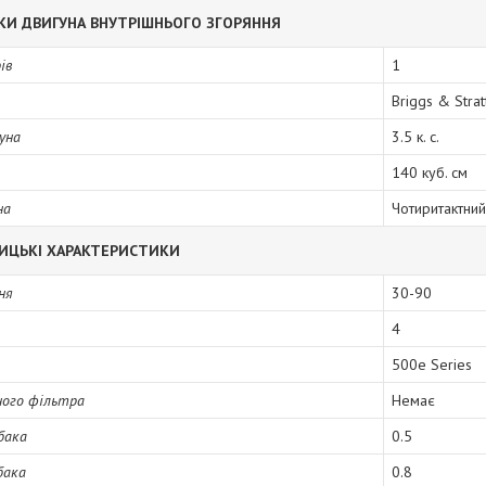
КИ ДВИГУНА ВНУТРІШНЬОГО ЗГОРЯННЯ
ів
1
Briggs & Strat
уна
3.5 к. с.
140 куб. см
на
Чотиритактний
ИЦЬКІ ХАРАКТЕРИСТИКИ
ня
30-90
4
500е Series
ного фільтра
Немає
бака
0.5
бака
0.8