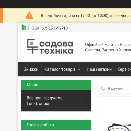
В неробочі години (з 17:00 до 10:00), в вихідні 
+380 (67) 133-92-10
Офіційний магазин Husqva
Gardena, Partner в Харков
Знижки
Каталог товарів
Наш магазин
Сервіс
Все про Husqvarna
Construction
Графік роботи