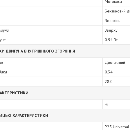
Мотокоса
Бензиновий д
Волосінь
игуна
Зверху
уна
0.94 Вт
КИ ДВИГУНА ВНУТРІШНЬОГО ЗГОРЯННЯ
на
Двотактний
бака
0.34
28.0
РАКТЕРИСТИКИ
Ні
ИЦЬКІ ХАРАКТЕРИСТИКИ
Р25 Universal