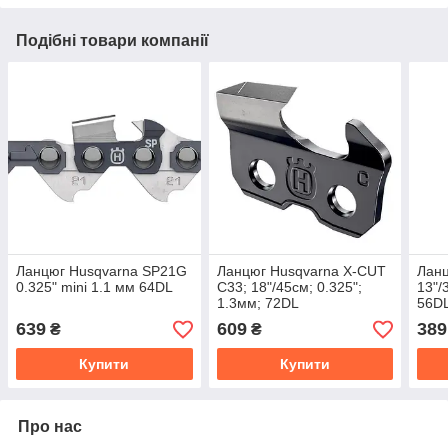
Подібні товари компанії
Ланцюг Husqvarna SP21G
Ланцюг Husqvarna X-CUT
Ланц
0.325" mini 1.1 мм 64DL
C33; 18"/45см; 0.325";
13"/
1.3мм; 72DL
56DL
639
609
389
₴
₴
Купити
Купити
Про нас