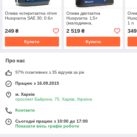
Олива чотиритактна літня
Олива двотактна
Оли
Husqvarna SAE 30; 0.6л
Husqvarna LS+
Husq
(малодимна,
1 л
напівсинтетична); 4 л
249
2 519
349
₴
₴
Купити
Купити
Про нас
97% позитивних з 35 відгуків за рік
Працює з 16.09.2015
м. Харків
проспект Байрона, 75, Харків, Україна
Контакти
Сьогодні працює з 10:00 до 17:00
Показати весь графік роботи