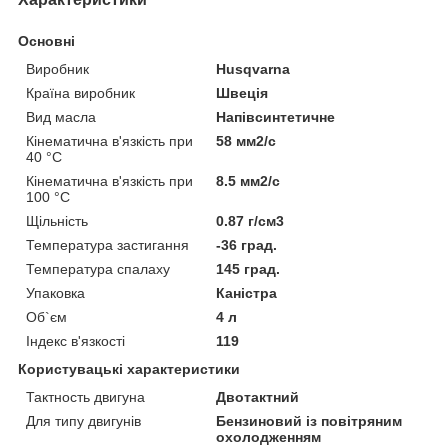
Основні
Виробник
Husqvarna
Країна виробник
Швеція
Вид масла
Напівсинтетичне
Кінематична в'язкість при
58 мм2/с
40 °С
Кінематична в'язкість при
8.5 мм2/с
100 °С
Щільність
0.87 г/см3
Температура застигання
-36 град.
Температура спалаху
145 град.
Упаковка
Каністра
Об`єм
4 л
Індекс в'язкості
119
Користувацькі характеристики
Тактность двигуна
Двотактний
Для типу двигунів
Бензиновий із повітряним
охолодженням