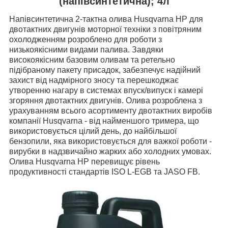
(напівсинтетична); 4л
Напівсинтетична 2-тактна олива Husqvarna HP для
двотактних двигунів моторної техніки з повітряним
охолодженням розроблено для роботи з
низькоякісними видами палива. Завдяки
високоякісним базовим оливам та ретельно
підібраному пакету присадок, забезпечує надійний
захист від надмірного зносу та перешкоджає
утворенню нагару в системах впуск/випуск і камері
згоряння двотактних двигунів. Олива розроблена з
урахуванням всього асортименту двотактних виробів
компанії Husqvarna - від найменшого тримера, що
використовується цілий день, до найбільшої
бензопили, яка використовується для важкої роботи -
вирубки в надзвичайно жарких або холодних умовах.
Олива Husqvarna HP перевищує рівень
продуктивності стандартів ISO L-EGB та JASO FB.