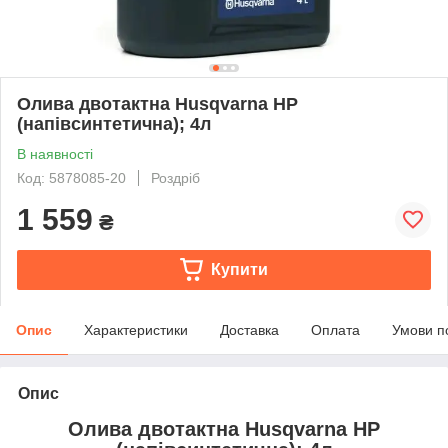
Олива двотактна Husqvarna HP
(напівсинтетична); 4л
В наявності
Код: 5878085-20
Роздріб
1 559
₴
Купити
Опис
Характеристики
Доставка
Оплата
Умови п
Опис
Олива двотактна Husqvarna HP