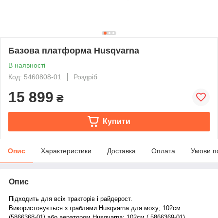
Базова платформа Husqvarna
В наявності
Код: 5460808-01
Роздріб
15 899
₴
Купити
Опис
Характеристики
Доставка
Оплата
Умови п
Опис
Підходить для
всіх тракторів
і райдеро
ст.
Використовується з граблями Husqvarna для моху; 102см
(
5866368-01
)
або аератором Husqvarna; 102см (
5866369-01
)