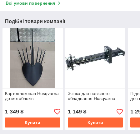
Всі умови повернення
Подібні товари компанії
Картоплекопач Husqvarna
Зчіпка для навісного
Підг
до мотоблоків
обладнання Husqvarna
для 
1 349
1 149
1 2
₴
₴
Купити
Купити