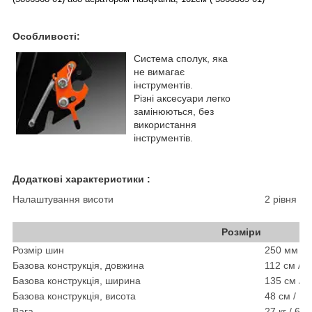
Особливості:
Система сполук, яка
не вимагає
інструментів.
Різні аксесуари легко
замінюються, без
використання
інструментів.
Додаткові характеристики :
Налаштування висоти
2 рівня
Розміри
Розмір шин
250 мм / 9
Базова конструкція, довжина
112 см / 
Базова конструкція, ширина
135 см / 
Базова конструкція, висота
48 см / 1
Вага
27 кг / 60 