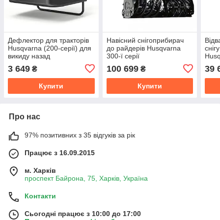
Дефлектор для тракторів
Навісний снігоприбирач
Відв
Husqvarna (200-серії) для
до райдерів Husqvarna
сніг
викиду назад
300-ї серії
Husq
3 649
100 699
39 
₴
₴
Купити
Купити
Про нас
97% позитивних з 35 відгуків за рік
Працює з 16.09.2015
м. Харків
проспект Байрона, 75, Харків, Україна
Контакти
Сьогодні працює з 10:00 до 17:00