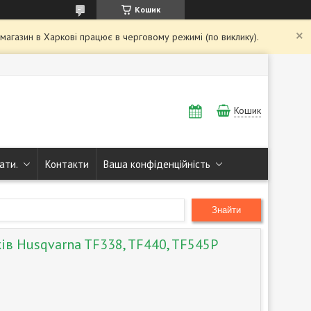
Кошик
і магазин в Харкові працює в черговому режимі (по виклику).
Кошик
ати.
Контакти
Ваша конфіденційність
Знайти
ів Husqvarna TF338, TF440, TF545P