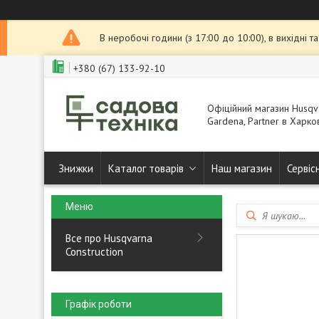
В неробочі години (з 17:00 до 10:00), в вихідні 
+380 (67) 133-92-10
Офіційний магазин Husqva
Gardena, Partner в Харков
Знижки
Каталог товарів
Наш магазин
Сервіс
Все про Husqvarna
Construction
Графік роботи