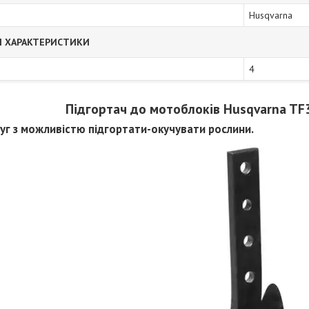
Husqvarna
І ХАРАКТЕРИСТИКИ
4
Підгортач до мотоблоків Husqvarna TF
уг з можливістю підгортати-окучувати рослини.