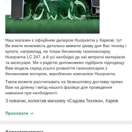
Наш магазин є офіційним дилером
Husqvarna
у Харкові, тут
Ви маєте можливість детально вивчити цікаву для Вас техніку і
купити, наприклад, не тільки бензинову газонокосарку
Husqvarna
LC
247,
а й усі необхідні до неї витратні матеріали
та аксесуари. Ми з радістю допоможемо підібрати підходящу
Вам модель серед усього розмаїття газонокосарок з
бензиновим мотором, вироблених компанією
Husqvarna
.
Також можете рассчит
ывать на безкоштовну доставку прямо
Вам на ділянку і виїзд нашого фахівця для проведення
навчання при необхідності.
З повагою, колектив магазину «Садова Техн
іка», Харків
Приховати