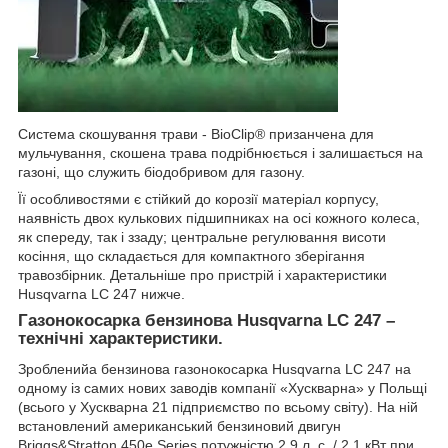
Система скошування трави - BioClip® призанчена для
мульчування, скошена трава подрібнюється і залишається на
газоні, що служить біодобривом для газону.
Її особливостями є стійкий до корозії матеріал корпусу,
наявність двох кулькових підшипниках на осі кожного колеса,
як спереду, так і ззаду; центральне регулювання висоти
косіння, що складається для компактного зберігання
травозбірник. Детальніше про пристрій і характеристики
Husqvarna
LC
247 нижче.
Газонокосарка бензинова
Husqvarna
LC
247 –
технічні характеристики.
Зроблений
а бензинова газонокосарка
Husqvarna
LC
247
на
одному із самих нових заводів компанії «Хускварна» у Польщі
(всього у Хускварна 21 підприємство по всьому світу). На ній
встановлений американський бензиновий двигун
Briggs
&
Stratton
450
e
Series
потужністю 2.9 л. с. / 2,1 кВт при