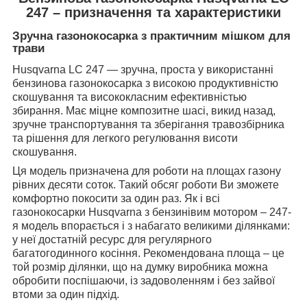
247 – призначення та характеристики
Зручна газонокосарка з практичним мішком для
трави
Husqvarna LC 247 — зручна, проста у використанні
бензинова газонокосарка з високою продуктивністю
скошування та висококласним ефективністью
збирання. Має міцне композитне шасі, викид назад,
зручне транспортування та зберігання травозбірника
та рішення для легкого регулювання висоти
скошування.
Ця модель призначена для роботи на площах газону
рівних десяти соток. Такий обсяг роботи Ви зможете
комфортно покосити за один раз. Як і всі
газонокосарки Husqvarna з бензинівим мотором – 247-
я модель впорається і з набагато великими ділянками:
у неї достатній ресурс для регулярного
багатогодинного косіння. Рекомендована площа – це
той розмір ділянки, що на думку виробника можна
обробити поспішаючи, із задоволенням і без зайвої
втоми за один підхід.