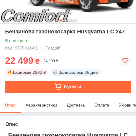
Бензинова газонокосарка Husqvarna LC 247
В наявності
Код: 9705411-01
Роздріб
22 499
₴
24 999 ₴
Економія
2500 ₴
Залишилось
36 днів
Купити
Опис
Характеристики
Доставка
Оплата
Умови п
Опис
Бензинова газонокосарка
Husqvarna
LC