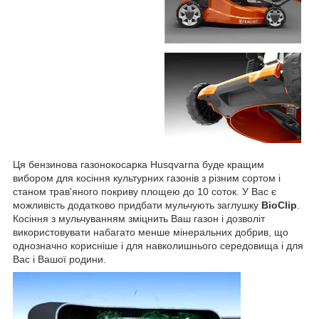
Ця бензинова газонокосарка
Husqvarna
буде кращим
вибором для косіння культурних газонів з різним сортом і
станом трав'яного покриву площею до 10 соток. У Вас є
можливість додатково придбати мульчують заглушку
BioClip
.
Косіння з мульчуванням зміцнить Ваш газон і дозво
літ
використовувати набагато менше мінеральних добрив, що
однозначно корисніше і для навколишнього середовища і для
Вас і Вашої родини.