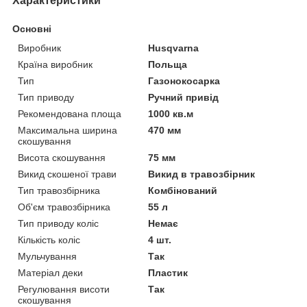
Характеристики
Основні
Виробник
Husqvarna
Країна виробник
Польща
Тип
Газонокосарка
Тип приводу
Ручний привід
Рекомендована площа
1000 кв.м
Максимальна ширина
470 мм
скошування
Висота скошування
75 мм
Викид скошеної трави
Викид в травозбірник
Тип травозбірника
Комбінований
Об'єм травозбірника
55 л
Тип приводу коліс
Немає
Кількість коліс
4 шт.
Мульчування
Так
Матеріал деки
Пластик
Регулювання висоти
Так
скошування