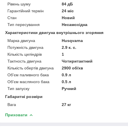
Рівень шуму
84 дБ
Гарантійний термін
24 міс
Стан
Новий
Тип пересування
Несамохідна
Характеристики двигуна внутрішнього згоряння
Марка двигуна
Husqvarna
Потужність двигуна
2.9 к. с.
Кількість циліндрів
1
Тактность двигуна
Чотиритактний
Кількість обертів двигуна
2900 об/хв
Об'єм паливного бака
0.9 л
Об'єм масляного бака
0.5 л
Тип запуску
Ручний
Габаритні розміри
Вага
27 кг
Приховати