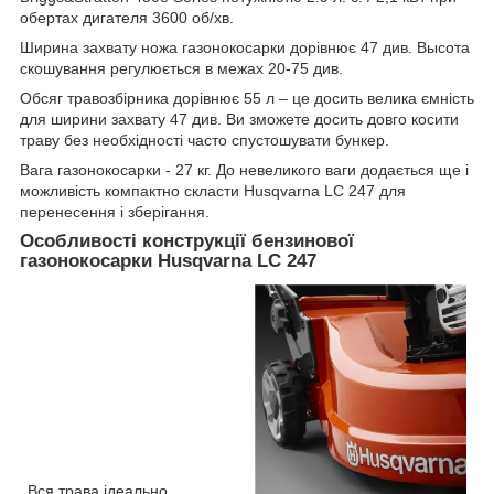
обертах дигателя 3600 об/хв.
Ширина захвату ножа газонокосарки дорівнює 47 див. В
ысота
скошування регулюється в межах 20-75 див.
Обсяг травозбірника дорівнює 55 л – це досить велика ємність
для ширини захвату 47 див. Ви зможете досить довго косити
траву без необхідності часто спустошувати бункер.
Вага газонокосарки - 27 кг. До невеликого ваги додається ще і
можливість компактно скласти
Husqvarna
LC
247 для
перенесення і зберігання.
Особливості конструкції бензинової
газонокосарки
Husqvarna
LC
247
Вся трава ідеально