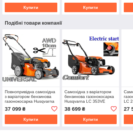
Купити
Купити
Подібні товари компанії
Повнопривідна самохідна
Самохідна з варіатором
Само
з варіатором бензинова
бензинова газонокосарка
газо
газонокосарка Husqvarna
Husqvarna LC 353VE
LC 
LC 353AWD
(електростартер)
37 099
38 699
27 
₴
₴
Купити
Купити