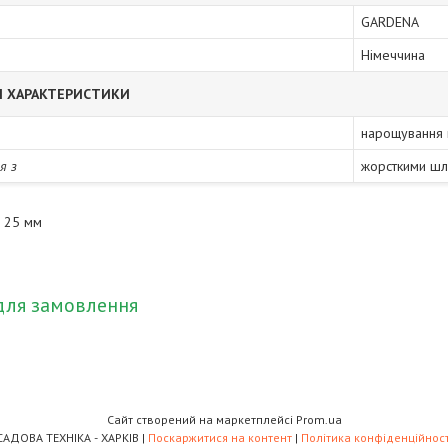
GARDENA
Німеччина
І ХАРАКТЕРИСТИКИ
нарощування 
я з
жорсткими шл
a 25 мм
для замовлення
Сайт створений на маркетплейсі
Prom.ua
САДОВА ТЕХНІКА - ХАРКІВ |
Поскаржитися на контент
|
Політика конфіденційност