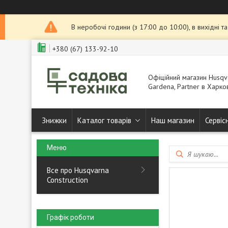
В неробочі години (з 17:00 до 10:00), в вихідні 
+380 (67) 133-92-10
Офіційний магазин Husqva
Gardena, Partner в Харков
Знижки
Каталог товарів
Наш магазин
Сервіс
Все про Husqvarna
Construction
Графік роботи