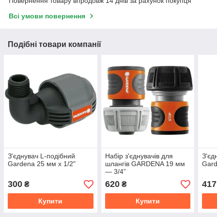
Повернення товару впродовж 14 днів за рахунок покупця
Всі умови повернення
Подібні товари компанії
З'єднувач L-подібний
Набір з'єднувачів для
З'єд
Gardena 25 мм x 1/2"
шлангів GARDENA 19 мм
Gar
— 3/4”
300
620
417
₴
₴
Купити
Купити