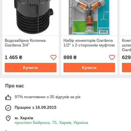
Водозабірна Колонка
Набір конекторів Gardena
Комп
Gardena 3/4"
1/2" з 2-стороннім муфтою
шлан
Gar
1 465
898
629
₴
₴
Купити
Купити
Про нас
97% позитивних з 35 відгуків за рік
Працює з 16.09.2015
м. Харків
проспект Байрона, 75, Харків, Україна