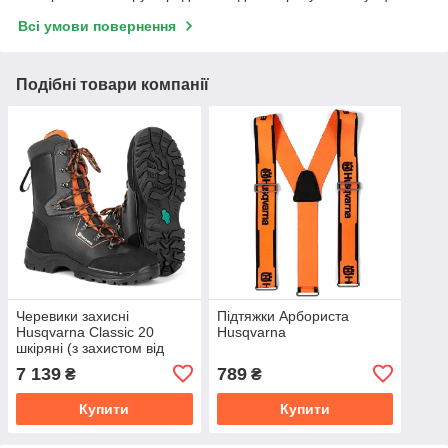
Всі умови повернення
Подібні товари компанії
Черевики захисні
Підтяжки Арбориста
Husqvarna Classic 20
Husqvarna
шкіряні (з захистом від
порізів)
7 139
789
₴
₴
Купити
Купити