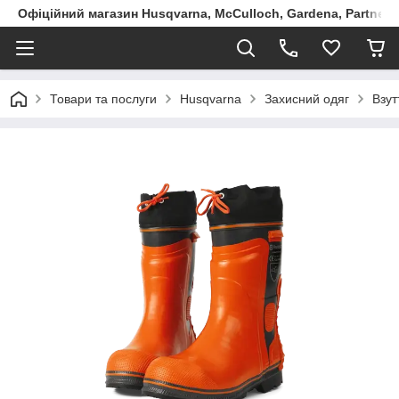
Офіційний магазин Husqvarna, McCulloch, Gardena, Partner в
Товари та послуги
Husqvarna
Захисний одяг
Взут