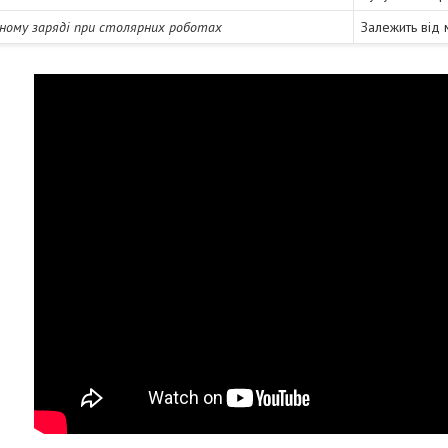
ному заряді при столярних роботах
Залежить від