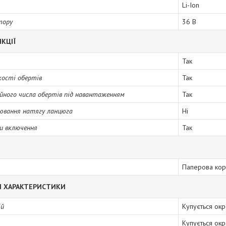
Li-Ion
тору
36 В
КЦІЇ
Так
кості обертів
Так
йного числа обертів під навантаженням
Так
лювання натягу ланцюга
Ні
и включення
Так
Паперова кор
І ХАРАКТЕРИСТИКИ
ій
Купується ок
Купується ок