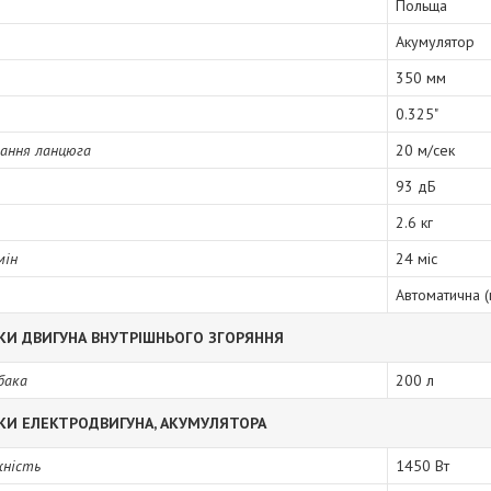
Польща
Акумулятор
350 мм
0.325"
ання ланцюга
20 м/сек
93 дБ
2.6 кг
мін
24 міс
Автоматична 
КИ ДВИГУНА ВНУТРІШНЬОГО ЗГОРЯННЯ
бака
200 л
КИ ЕЛЕКТРОДВИГУНА, АКУМУЛЯТОРА
жність
1450 Вт