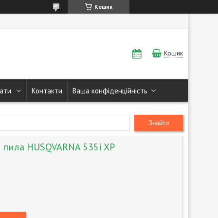
Кошик
Кошик
ати.
Контакти
Ваша конфіденційність
Знайти
 пила HUSQVARNA 535i XP