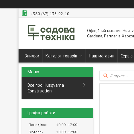
+380 (67) 133-92-10
Офіційний магазин Husqva
Gardena, Partner в Харков
Знижки
Каталог товарів
Наш магазин
Сервіс
Все про Husqvarna
Construction
Графік роботи
Понеділок
10:00
17:00
Вівторок
10:00
17:00