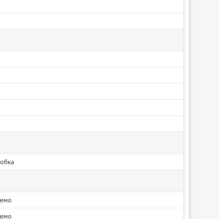
обка
ремо
ремо