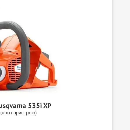
usqvarna 535i XP
дного пристрою)