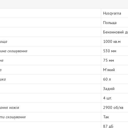
Husqvarna
Польща
Бензиновий д
лоща
1000 кв.м
ина скошування
530 мм
ня
75 мм
а
М'який
ика
60 л
Задній
4 шт.
ання ножів
2900 об/хв
оти скошування
Так
87 дБ