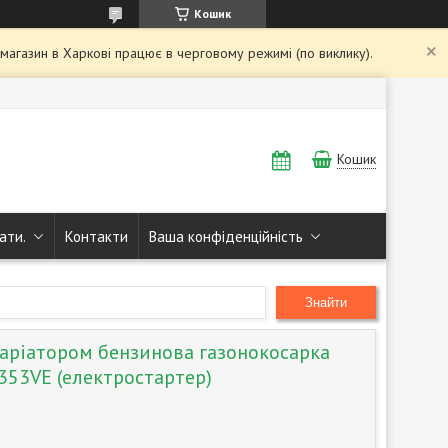
Кошик
і магазин в Харкові працює в черговому режимі (по виклику).
Кошик
ати.
Контакти
Ваша конфіденційність
Знайти
варіатором бензинова газонокосарка
353VE (електростартер)