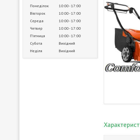
Понеділок
10:00
17:00
Вівторок
10:00
17:00
Середа
10:00
17:00
Четвер
10:00
17:00
Пʼятниця
10:00
17:00
Субота
Вихідний
Неділя
Вихідний
Характерис