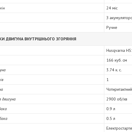
мін
24 міс
З акумулятор
Ручне
КИ ДВИГУНА ВНУТРІШНЬОГО ЗГОРЯННЯ
Husqvarna HS
166 куб. см
уна
3.74 к. с.
ів
1
на
Чотиритактний
в двигуна
2900 об/хв
бака
0.9 л
бака
0.5 л
Електростарт