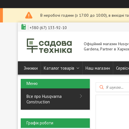
В неробочі години (з 17:00 до 10:00), в вихідні 
+380 (67) 133-92-10
Офіційний магазин Husqva
Gardena, Partner в Харков
Знижки
Каталог товарів
Наш магазин
Сервіс
Все про Husqvarna
Construction
Графік роботи