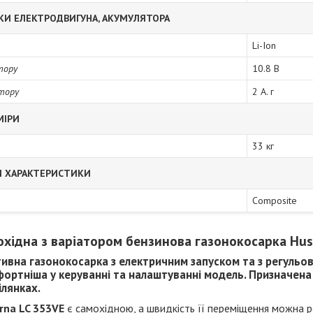
КИ ЕЛЕКТРОДВИГУНА, АКУМУЛЯТОРА
Li-Ion
тору
10.8 В
тору
2 А. г
МІРИ
33 кг
І ХАРАКТЕРИСТИКИ
Composite
хідна з варіатором бензинова газонокосарка Hus
ивна газонокосарка з електричним запуском та з регульо
ортніша у керуванні та налаштуванні модель. Призначена
лянках.
rna LC 353VE
є самохідною, а швидкість її переміщення можна р