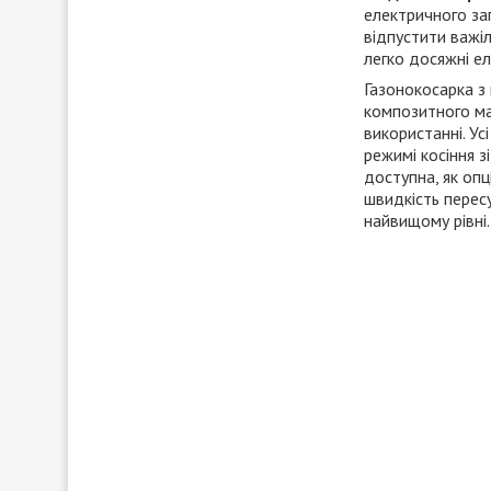
електричного за
відпустити важіл
легко досяжні е
Газонокосарка з
композитного мат
використанні. Ус
режимі косіння з
доступна, як опц
швидкість пересу
найвищому рівні.