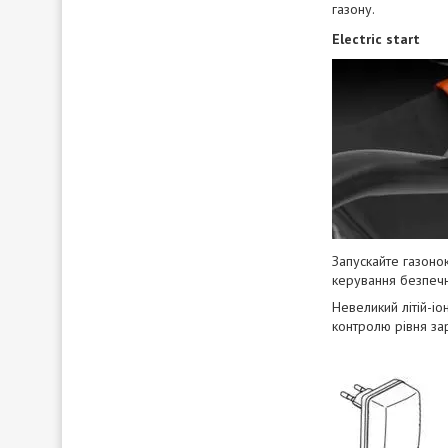
газону.
Electric start
Запускайте газоно
керування безпечн
Невеликий літій-і
контролю рівня за