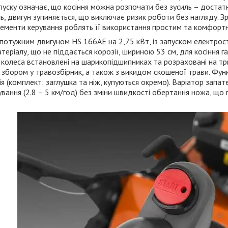
пуску означає, що косіння можна розпочати без зусиль – достатн
ь, двигун зупиняється, що виключає ризик роботи без нагляду. 
лементи керування роблять її використання простим та комфорт
 потужним двигуном HS 166AЕ на 2,75 кВт, із запуском електрос
еріалу, що не піддається корозії, шириною 53 см, для косіння га
і колеса встановлені на шарикопідшипниках та розраховані на тр
і збором у травозбірник, а також з викидом скошеної трави. Фун
ія (комплект: заглушка та ніж, купуються окремо). Варіатор запа
вання (2.8 – 5 км/год) без зміни швидкості обертання ножа, що 