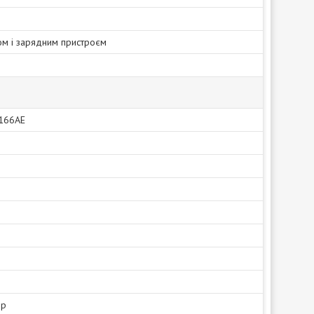
ом і зарядним пристроєм
166AЕ
ер