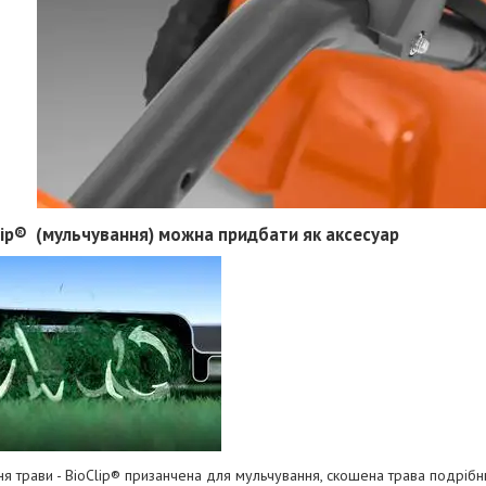
lip® (мульчування) можна придбати як аксесуар
я трави - BioClip® призанчена для мульчування, скошена трава подрібню