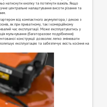
ьо натиснути кнопку та потягнути важіль. Якщо
Зручне центральне налаштування висоти різання та
ним.
тартером від компактного акумулятора, і декою з
зонів, як при приватному, так і комерційному
ивалий час експлуатації. Може експлуатуватись у
кція мульчування (багаторазове подрібнення)
тентованої конструкції дозволяє легко змінювати
полегшує експлуатацію та забезпечує якість косіння на