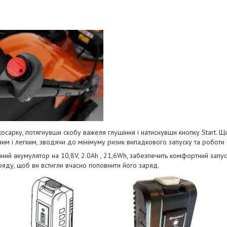
косарку,
потягнувши скобу важеля глушіння і
натиснувши кнопку Start. Що
им і легким, зводячи до мінімуму ризик випадкового запуску та роботи
онний акумулятор на 10,8V, 2.0Ah , 21,6Wh, забезпечить комфортний запу
ряду, щоб ви встигли вчасно поповнити його заряд.