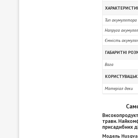
ХАРАКТЕРИСТИ
Тип акумулятора
Напруга акумуля
Ємність акумуля
ГАБАРИТНІ РОЗ
Вага
КОРИСТУВАЦЬК
Матеріал деки
Само
Високопродукт
трави. Найкомф
присадибних ді
Модель Husqva