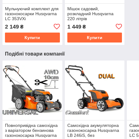
Мульчуючий комплект для
Мішок садовий,
газонокосарки Husqvarna
розкладний Husqvarna
LC 353VXi
220 літрів
2 149
1 449
₴
₴
Купити
Купити
Подібні товари компанії
Повнопривідна самохідна
Самохідна акумуляторна
Само
з варіатором бензинова
газонокосарка Husqvarna
газо
газонокосарка Husqvarna
LB 246iS, без
LC 5