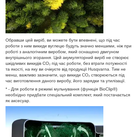
Обравши цей виріб, ви можете бути впевнені, що під час
роботи з ним викиди вуглецю будуть значно меншими, ніж при
роботі з аналогічним виробом, який оснащено двигуном
внутрішнього згорання. Цей акумуляторний виріб не створює
шкідливих викидів CO₂ під час роботи, без втрати потужності
та якості, на яку ви очікуєте від продукції Husqvarna. Тим не
менш, важливо зазначити, що викиди CO₂ створюються під
час виготовлення даного виробу, його зарядки та утилізації.
* - Для роботи в режимі мульчування (функція BioСlip®)
необхідно придбати спеціальний комплект, який постачається
як аксесуар.