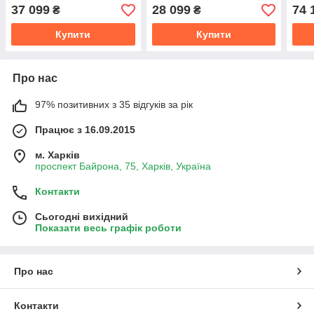
LC 353AWD
травозбірника (без АКБ та
АКБ 
37 099
28 099
74 
₴
₴
ЗП)
Купити
Купити
Про нас
97% позитивних з 35 відгуків за рік
Працює з 16.09.2015
м. Харків
проспект Байрона, 75, Харків, Україна
Контакти
Сьогодні вихідний
Показати весь графік роботи
Про нас
Контакти