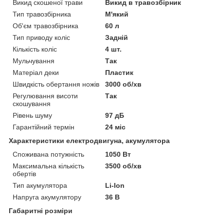
Викид скошеної трави
Викид в травозбірник
Тип травозбірника
М'який
Об'єм травозбірника
60 л
Тип приводу коліс
Задній
Кількість коліс
4 шт.
Мульчування
Так
Матеріал деки
Пластик
Швидкість обертання ножів
3000 об/хв
Регулювання висоти
Так
скошування
Рівень шуму
97 дБ
Гарантійний термін
24 міс
Характеристики електродвигуна, акумулятора
Споживана потужність
1050 Вт
Максимальна кількість
3500 об/хв
обертів
Тип акумулятора
Li-Ion
Напруга акумулятору
36 В
Габаритні розміри