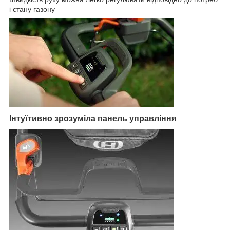
і стану газону
Інтуїтивно зрозуміла панель управління