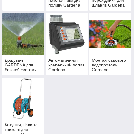
наконечники для
перехідники для
поливу Gardena
шлангів Gardena
Дощувачі
Автоматичний і
Монтаж садового
GARDENA для
крапельний полив
водопроводу
базової системи
Gardena
Gardena
поливу
Котушки, візки та
тримачі для