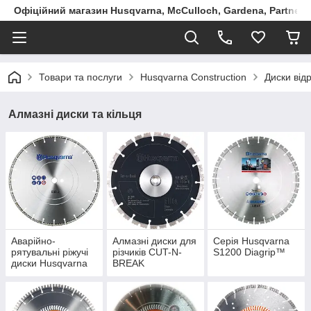
Офіційний магазин Husqvarna, McCulloch, Gardena, Partner в
Товари та послуги
Husqvarna Construction
Диски відр
Алмазні диски та кільця
Аварійно-
Алмазні диски для
Серія Husqvarna
рятувальні ріжучі
різчиків CUT-N-
S1200 Diagrip™
диски Husqvarna
BREAK
Rescue